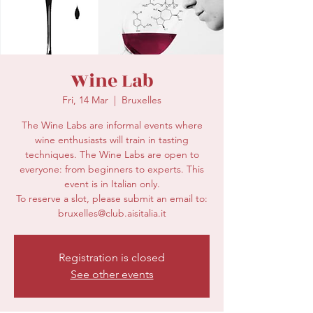
secretariat@eusommelierassociation.com
Wine Lab
Fri, 14 Mar
  |  
Bruxelles
The Wine Labs are informal events where
wine enthusiasts will train in tasting
techniques. The Wine Labs are open to
everyone: from beginners to experts. This
event is in Italian only.
To reserve a slot, please submit an email to:
bruxelles@club.aisitalia.it
Registration is closed
See other events