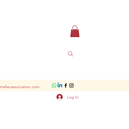
melierassociation.com
Log In