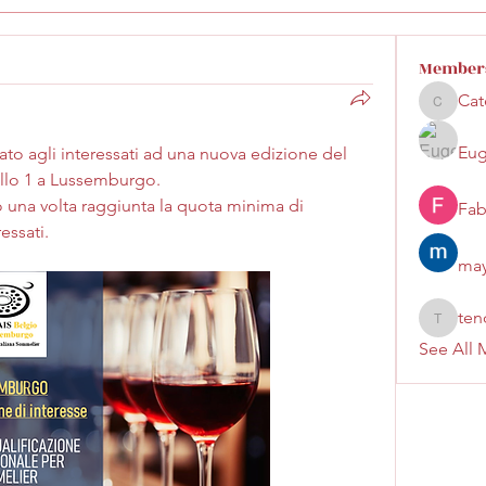
Member
Cat
Catedibi
Eug
to agli interessati ad una nuova edizione del 
ello 1 a Lussemburgo.
o una volta raggiunta la quota minima di 
Fab
essati.
may
ten
tenored
See All 