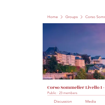
Home
Groups
Corso Somm
Corso Sommelier Livello 1
Public
·
23 members
Discussion
Media