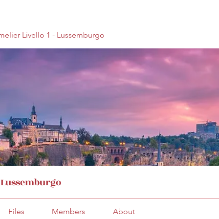
elier Livello 1 - Lussemburgo
 - Lussemburgo
Files
Members
About