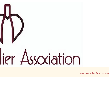
S club for you in Belgium and Luxembourg
secretariat@eusom