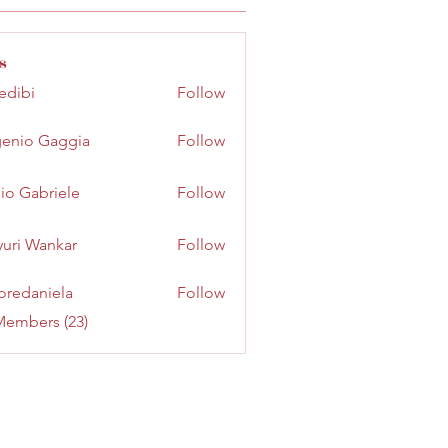
s
edibi
Follow
enio Gaggia
Follow
io Gabriele
Follow
uri Wankar
Follow
oredaniela
Follow
aniela
Members (23)